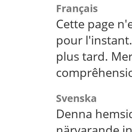
Français
Cette page n'
pour l'instant
plus tard. Me
comprêhensi
Svenska
Denna hemsid
närvarande in