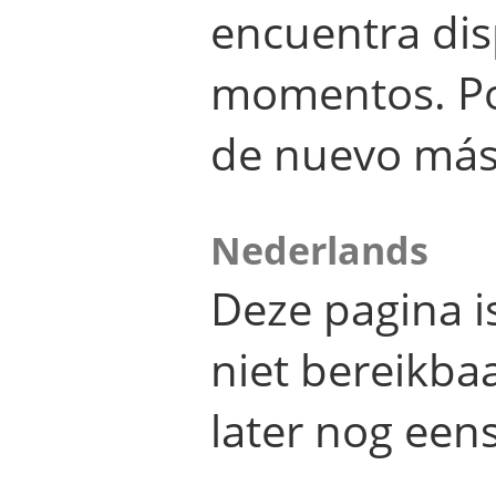
encuentra dis
momentos. Por
de nuevo más
Nederlands
Deze pagina 
niet bereikba
later nog eens