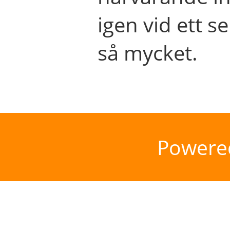
igen vid ett se
så mycket.
Powere